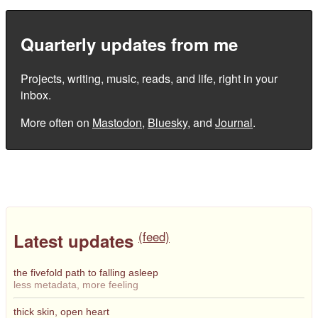
Quarterly updates from me
Projects, writing, music, reads, and life, right in your
inbox.
More often on
Mastodon
,
Bluesky
, and
Journal
.
(feed)
Latest updates
the fivefold path to falling asleep
less metadata, more feeling
thick skin, open heart